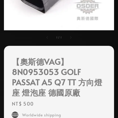
1
/
1
【奧斯德VAG】
8N0953053 GOLF
PASSAT A5 Q7 TT 方向燈
座 燈泡座 德國原廠
Regular
NT$ 500
price
Worldwide shipping