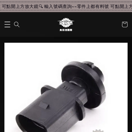
可點開上方放大鏡🔍 輸入號碼查詢~~
零件上都有料號 可點開上方放