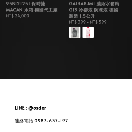
95B121251 保時捷
GA13A8JM1 濃縮水箱精
MACAN 水箱 德國代工廠
G13 冷卻液 防凍液 德國
製造 1.5公升
Regular
NT$ 24,000
price
Regular
NT$ 399
-
NT$ 599
price
LINE : @osder
連絡電話 0987-637-197