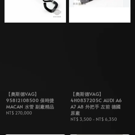
【奧斯德VAG】
【奧斯德VAG】
95812108500 保時捷
4H0837205C AUDI A6
MACAN 水管 副廠精品
A7 A8 外把手 左前 德國
原廠
Regular
NT$ 270,000
price
Regular
NT$ 3,500
-
NT$ 6,350
price