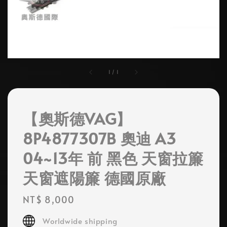
1
/
1
【奧斯德VAG】
8P4877307B 奧迪 A3
04~13年 前 黑色 天窗拉簾
天窗遮陽簾 德國原廠
Regular
NT$ 8,000
price
Worldwide shipping