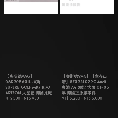
【奧斯德VAG】
【奧斯德VAG】【庫存出
06K905601L 福斯
清】8E0941029C Audi
SUPERB GOLF MK7 R A7
奧迪 A4 頭燈 大燈 01-05
ARTEON 火星塞 德國原廠
年 德國正原廠零件
Regular
NT$ 500
-
NT$ 950
Regular
NT$ 3,200
-
NT$ 5,000
price
price