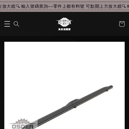
放大鏡🔍 輸入號碼查詢~~
零件上都有料號 可點開上方放大鏡🔍 