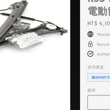
電動
Regular
NT$ 4,1
price
Worldw
Secur
Authen
適用優惠
滿5000打9
廠牌