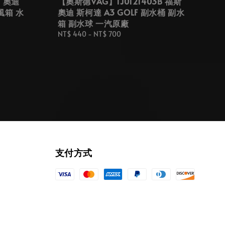
1 奧迪
【奧斯德VAG】1J0121403B 福斯
風箱 水
奧迪 斯柯達 A3 GOLF 副水桶 副水
箱 副水球 一汽原廠
Regular
NT$ 440
-
NT$ 700
price
支付方式