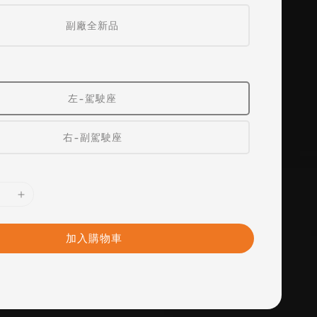
副廠全新品
左-駕駛座
右-副駕駛座
加入購物車