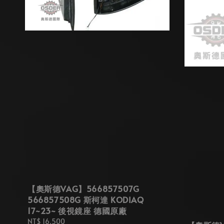
【奧斯德VAG】566857507G
566857508G 斯柯達 KODIAQ
17~23~ 後視鏡座 德國原廠
Regular
NT$ 16,500