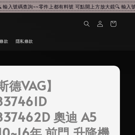
輸入號碼查詢~~
零件上都有料號 可點開上方放大鏡🔍 輸入號碼
條款
隱私條款
斯德VAG】
837461D
837462D 奧迪 A5
 10~16年 前門 升降機