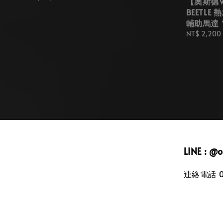
【奧斯德VA
price
BEETL
輔助馬達 
Regular
NT$ 2,200
price
LINE : @
連絡電話 09