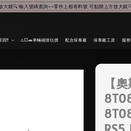
鏡🔍 輸入號碼查詢~~
零件上都有料號 可點開上方放大鏡🔍 
因‼️
⚠️💥🚗車輛碰撞估價
配合保養廠
保養廠工資
服務
【奧
8T0
8T0
RS5