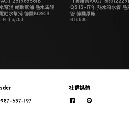
G】251965561B
【奧斯德VAG】8R012229
E 熱水幫浦 輔助幫浦 熱水馬達
Q5 13~17年 熱水箱水管 熱
電動水幫浦 德國BOSCH
管 德國原廠
-
NT$ 3,200
Regular
NT$ 800
price
osder
社群媒體
87-637-197