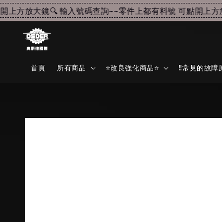
上方放大鏡🔍 輸入號碼查詢~~
零件上都有料號 可點開上方放大
首頁
所有商品
⭐改良強化商品⭐
‼️常見的故障原