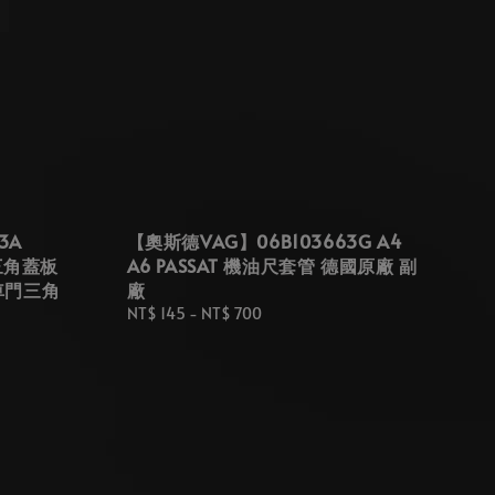
3A
【奧斯德VAG】06B103663G A4
 三角蓋板
A6 PASSAT 機油尺套管 德國原廠 副
車門三角
廠
Regular
NT$ 145
-
NT$ 700
price