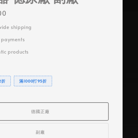
00
ide shipping
e payments
tic products
2折
滿1000打95折
德國正廠
副廠