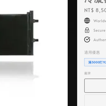
Regular
NT$ 8,5
price
Worldw
Secur
Authen
適用優惠
滿5000打9
廠牌