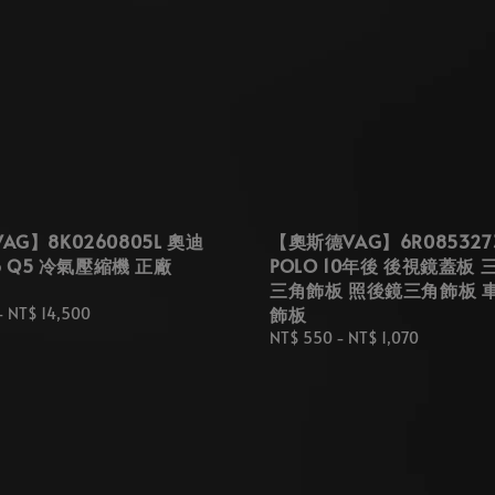
G】8K0260805L 奧迪
【奧斯德VAG】6R085327
A6 Q5 冷氣壓縮機 正廠
POLO 10年後 後視鏡蓋板
三角飾板 照後鏡三角飾板 
飾板
-
NT$ 14,500
Regular
NT$ 550
-
NT$ 1,070
price