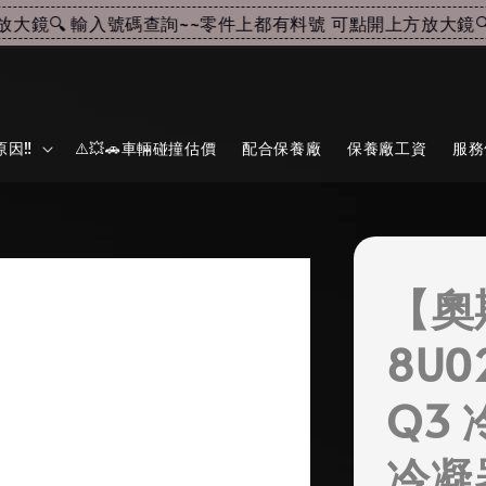
鏡🔍 輸入號碼查詢~~
零件上都有料號 可點開上方放大鏡🔍 
因‼️
⚠️💥🚗車輛碰撞估價
配合保養廠
保養廠工資
服務
【奧
8U0
Q3
冷凝