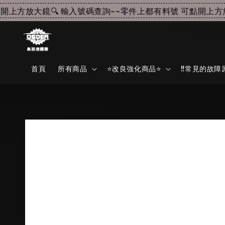
上方放大鏡🔍 輸入號碼查詢~~
零件上都有料號 可點開上方放大
首頁
所有商品
⭐改良強化商品⭐
‼️常見的故障原