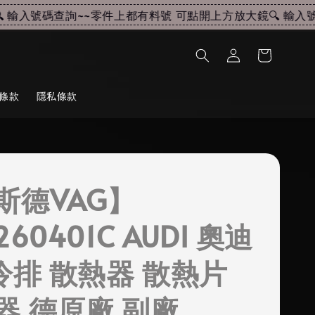
輸入號碼查詢~~
零件上都有料號 可點開上方放大鏡🔍 輸入號碼
條款
隱私條款
斯德VAG】
260401C AUDI 奧迪
 冷排 散熱器 散熱片
器 德原廠 副廠