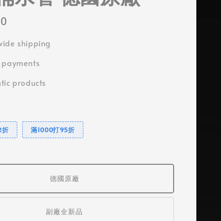
50
ide shipping
e payments
tic products
2折
滿1000打95折
德國原廠
副廠全新品