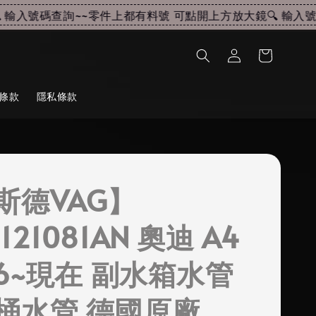
輸入號碼查詢~~
零件上都有料號 可點開上方放大鏡🔍 輸入號碼
條款
隱私條款
斯德VAG】
121081AN 奧迪 A4
16~現在 副水箱水管
桶水管 德國原廠