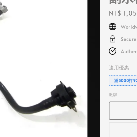
Regular
NT$ 1,0
price
Worldw
Secur
Authen
適用優惠
滿5000打9
廠牌