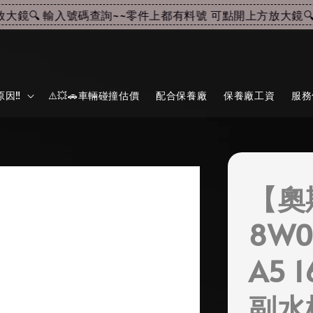
🔍 輸入號碼查詢~~
零件上都有料號 可點開上方放大鏡🔍 
因‼️
⚠️💥🚗車輛碰撞估價
配合保養廠
保養廠工資
服務
【奧
8W0
A5 
副水