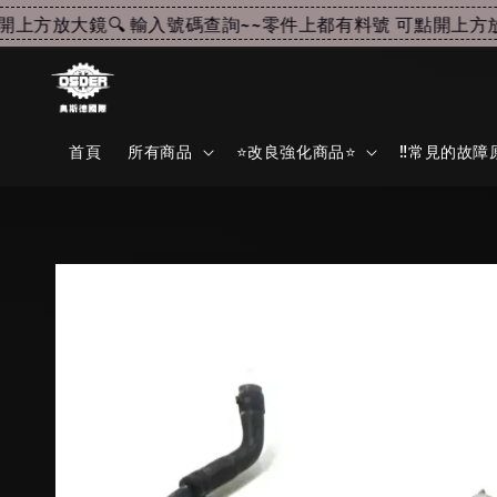
方放大鏡🔍 輸入號碼查詢~~
零件上都有料號 可點開上方放大鏡
首頁
所有商品
⭐改良強化商品⭐
‼️常見的故障原