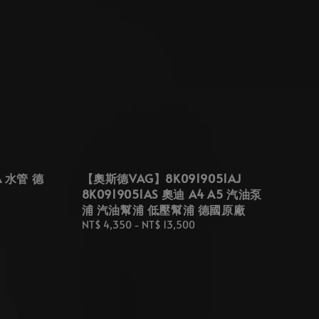
A 水管 德
【奧斯德VAG】8K0919051AJ
8K0919051AS 奧迪 A4 A5 汽油泵
浦 汽油幫浦 低壓幫浦 德國原廠
Regular
NT$ 4,350
-
NT$ 13,500
price