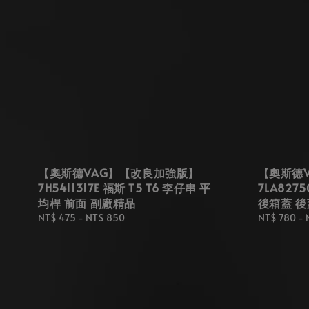
【奧斯德VAG】【改良加強版】
【奧斯德VA
7H5411317E 福斯 T5 T6 李仔串 平
7LA8275
均桿 前面 副廠精品
後箱蓋 後
Regular
NT$ 475
-
NT$ 850
Regular
NT$ 780
-
price
price