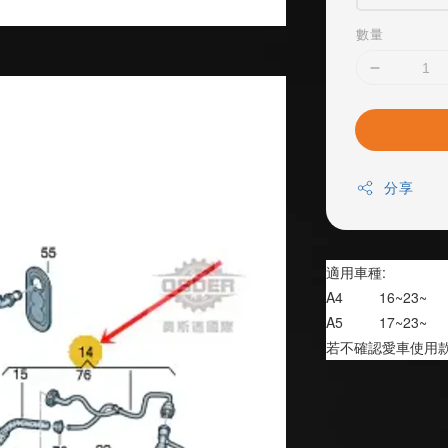
數量
分享
適用車種:
A4         16~23~
A5         17~23~
若不確認愛車使用