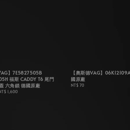
G】7E5827505B
【奧斯德VAG】06K12109
05H 福斯 CADDY T6 尾門
國原廠
蓋 六角鎖 德國原廠
Regular
NT$ 70
price
NT$ 1,600