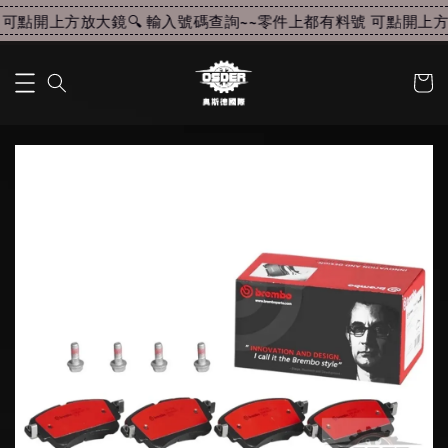
可點開上方放大鏡🔍 輸入號碼查詢~~
零件上都有料號 可點開上方放