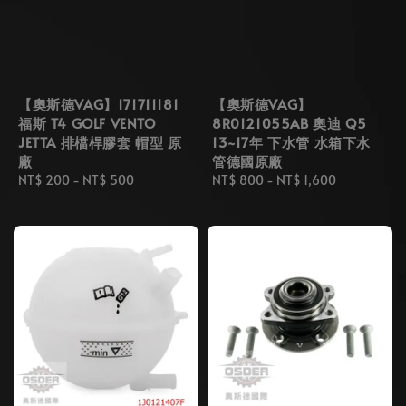
【奧斯德VAG】171711181
【奧斯德VAG】
福斯 T4 GOLF VENTO
8R0121055AB 奧迪 Q5
JETTA 排檔桿膠套 帽型 原
13~17年 下水管 水箱下水
廠
管德國原廠
Regular
NT$ 200
-
NT$ 500
Regular
NT$ 800
-
NT$ 1,600
price
price