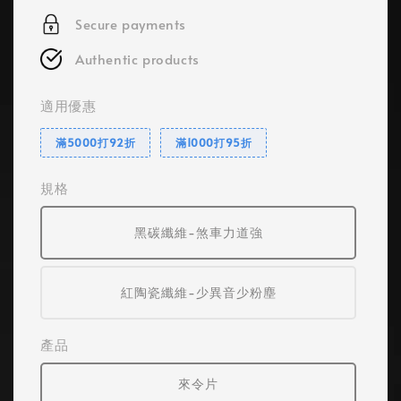
Secure payments
Authentic products
適用優惠
滿5000打92折
滿1000打95折
規格
黑碳纖維-煞車力道強
紅陶瓷纖維-少異音少粉塵
產品
來令片