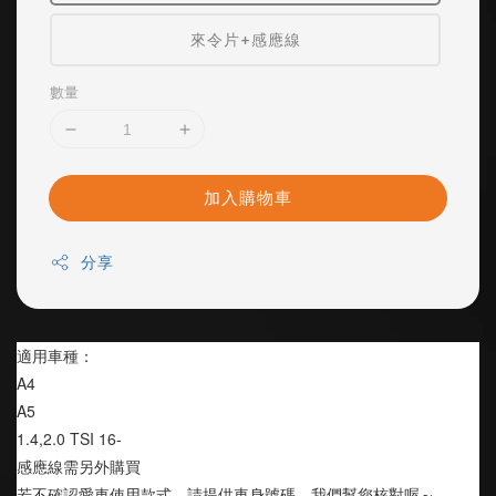
來令片+感應線
數量
加入購物車
分享
適用車種：
A4
A5
1.4,2.0 TSI 16-
感應線需另外購買
若不確認愛車使用款式，請提供車身號碼，我們幫您核對喔～