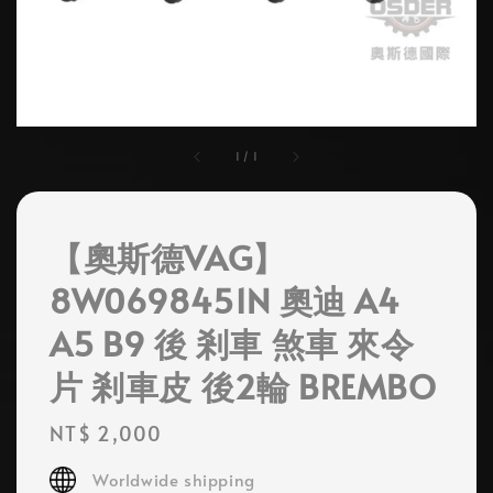
1
/
1
【奧斯德VAG】
8W0698451N 奧迪 A4
A5 B9 後 剎車 煞車 來令
片 剎車皮 後2輪 BREMBO
Regular
NT$ 2,000
price
Worldwide shipping