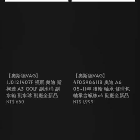
【奧斯德VAG】
【奧斯德VAG】
1J0121407F 福斯 奧迪 斯
4F0598611B 奧迪 A6
柯達 A3 GOLF 副水桶 副
05~11年 後輪 軸承 修理包
水箱 副水球 副廠全新品
軸承含螺絲x4 副廠全新品
Regular
NT$ 650
Regular
NT$ 1,999
price
price