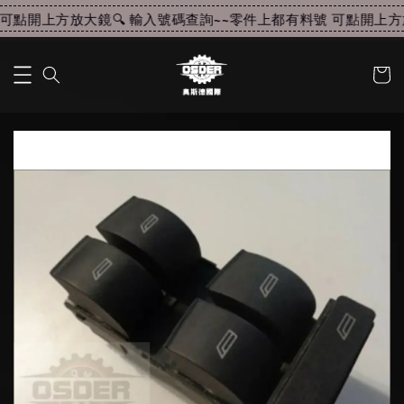
可點開上方放大鏡🔍 輸入號碼查詢~~
零件上都有料號 可點開上方放