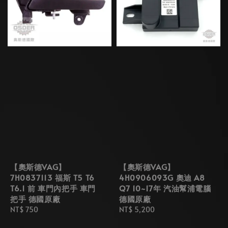
【奧斯德VAG】
【奧斯德VAG】
7H0837113 福斯 T5 T6
4H0906093G 奧迪 A8
T6.1 前 車門內把手 車門
Q7 10~17年 汽油幫浦電腦
把手 德國原廠
德國原廠
Regular
NT$ 750
Regular
NT$ 5,200
price
price