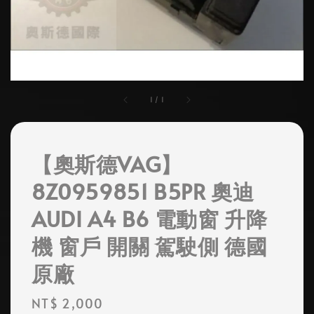
1
/
1
【奧斯德VAG】
8Z0959851 B5PR 奧迪
AUDI A4 B6 電動窗 升降
機 窗戶 開關 駕駛側 德國
原廠
Regular
NT$ 2,000