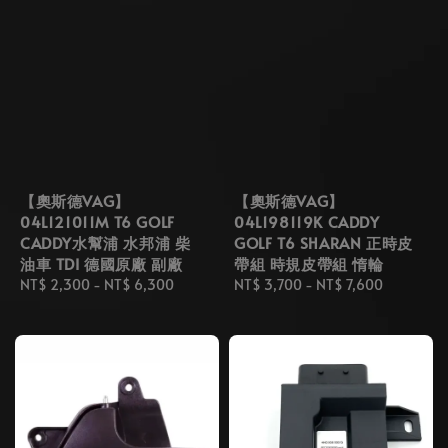
【奧斯德VAG】
【奧斯德VAG】
04L121011M T6 GOLF
04L198119K CADDY
CADDY水幫浦 水邦浦 柴
GOLF T6 SHARAN 正時皮
油車 TDI 德國原廠 副廠
帶組 時規皮帶組 惰輪
Regular
NT$ 2,300
-
NT$ 6,300
Regular
NT$ 3,700
-
NT$ 7,600
price
price