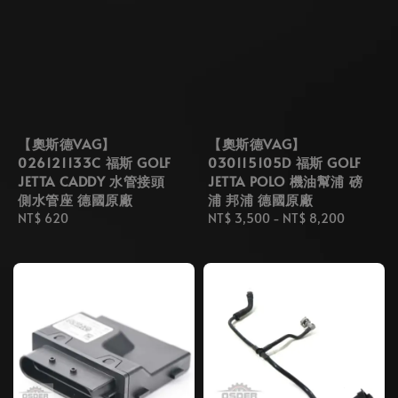
【奧斯德VAG】
【奧斯德VAG】
026121133C 福斯 GOLF
030115105D 福斯 GOLF
JETTA CADDY 水管接頭
JETTA POLO 機油幫浦 磅
側水管座 德國原廠
浦 邦浦 德國原廠
Regular
NT$ 620
Regular
NT$ 3,500
-
NT$ 8,200
price
price