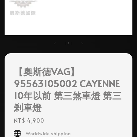
1
/
1
【奧斯德VAG】
95563105002 CAYENNE
10年以前 第三煞車燈 第三
剎車燈
Regular
NT$ 4,900
price
Worldwide shipping