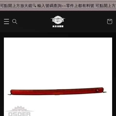
可點開上方放大鏡🔍 輸入號碼查詢~~
零件上都有料號 可點開上方放