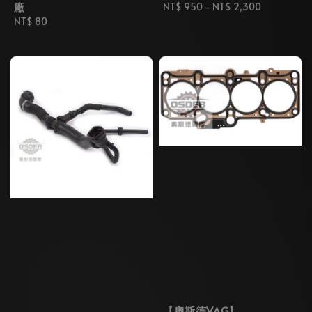
廠
Regular
NT$ 950
-
NT$ 2,300
Regular
NT$ 80
price
price
【奧斯德VAG】