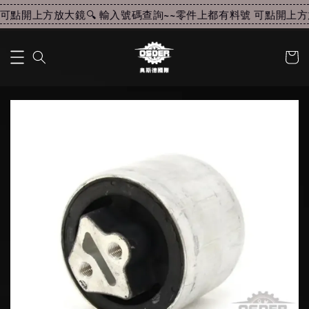
可點開上方放大鏡🔍 輸入號碼查詢~~
零件上都有料號 可點開上方放