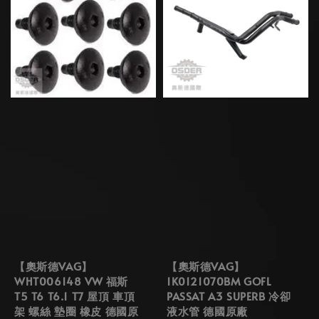
【奧斯德VAG】
【奧斯德VAG】
WHT006148 VW 福斯
1K0121070BM GOFL
T5 T6 T6.1 T7 屋頂 車頂
PASSAT A3 SUPERB 冷卻
架 螺絲 墊圈 橡皮 德國原
液水管 德國原廠