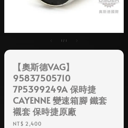
1
/
1
【奧斯德VAG】
95837505710
7P5399249A 保時捷
CAYENNE 變速箱腳 鐵套
襯套 保時捷原廠
Regular
NT$ 2,400