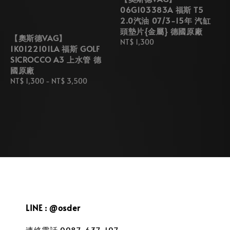
06G103383A 福斯 T5
2.0汽油 07/3-15年 汽缸
頭墊片{金屬} 德國原廠
【奧斯德VAG】
Regular
NT$ 1,300
1K0122101LA 福斯 GOLF
price
SICROCCO A3 上水管 德
國原廠
Regular
NT$ 1,300
-
NT$ 3,500
price
LINE : @osder
連絡電話 0987-637-197