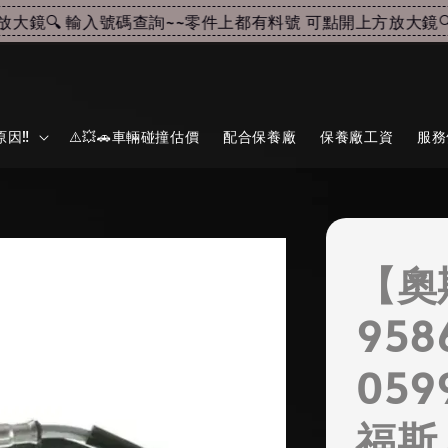
鏡🔍 輸入號碼查詢~~
零件上都有料號 可點開上方放大鏡🔍 
因‼️
⚠️💥🚗車輛碰撞估價
配合保養廠
保養廠工資
服務
【奧
958
059
福斯