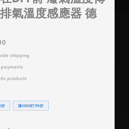
 排氣溫度感應器 德
00
ide shipping
e payments
tic products
2折
滿1000打95折