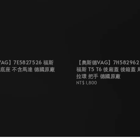
G】7E5827526 福斯
【奧斯德VAG】7H5829621
手底座 不含馬達 德國原廠
福斯 T5 T6 後廂蓋 後箱蓋
拉環 把手 德國原廠
Regular
NT$ 1,800
price