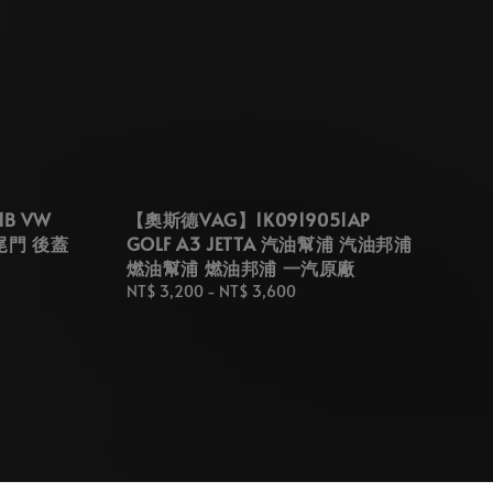
B VW
【奧斯德VAG】1K0919051AP
 尾門 後蓋
GOLF A3 JETTA 汽油幫浦 汽油邦浦
燃油幫浦 燃油邦浦 一汽原廠
Regular
NT$ 3,200
-
NT$ 3,600
price