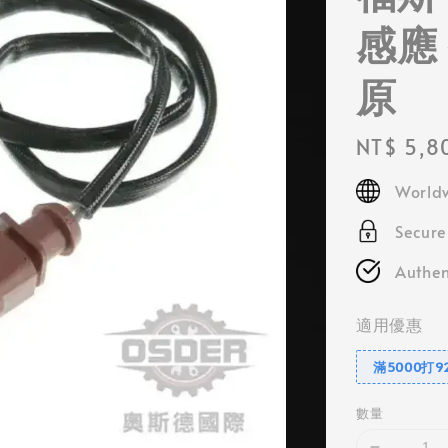
感應
原
Regular
NT$ 5,8
price
Worldw
Secur
Authen
適用優惠
滿5000打9
數量