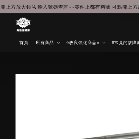
上方放大鏡🔍 輸入號碼查詢~~
零件上都有料號 可點開上方放大
首頁
所有商品
⭐改良強化商品⭐
‼️常見的故障原