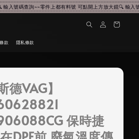
輸入號碼查詢~~
零件上都有料號 可點開上方放大鏡🔍 輸入號碼
條款
隱私條款
斯德VAG】
60628821
906088CG 保時捷
 在DPF前 廢氣溫度傳