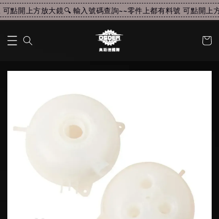
可點開上方放大鏡🔍 輸入號碼查詢~~
零件上都有料號 可點開上方放