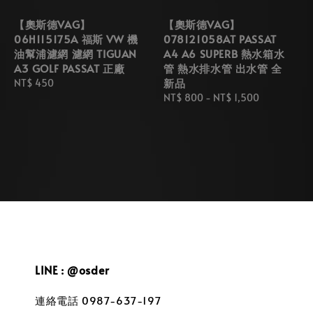
【奧斯德VAG】
【奧斯德VAG】
06H115175A 福斯 VW 機
078121058AT PASSAT
油幫浦濾網 濾網 TIGUAN
A4 A6 SUPERB 熱水箱水
A3 GOLF PASSAT 正廠
管 熱水排水管 出水管 全
新品
Regular
NT$ 450
price
Regular
NT$ 800
-
NT$ 1,500
price
LINE : @osder
連絡電話 0987-637-197