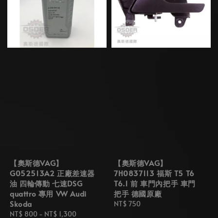
【奧斯德VAG】
【奧斯德VAG】
G052513A2 正廠差速器
7H0837113 福斯 T5 T6
油 四輪傳動 七速DSG
T6.1 前 車門內把手 車門
quattro 專用 VW Audi
把手 德國原廠
Skoda
Regular
NT$ 750
Regular
NT$ 800
-
NT$ 1,300
price