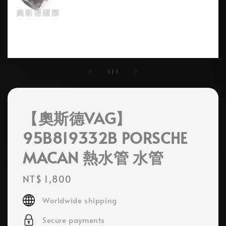
1
/
1
【奧斯德VAG】
95B819332B PORSCHE
MACAN 熱水管 水管
Regular
NT$ 1,800
price
Worldwide shipping
Secure payments