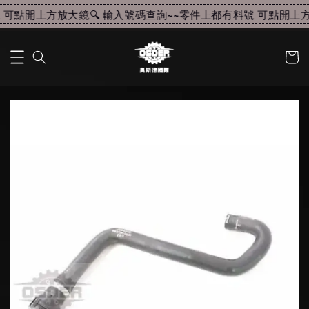
可點開上方放大鏡🔍 輸入號碼查詢~~
零件上都有料號 可點開上方放