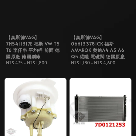
【奧斯德VAG】
【奧斯德VAG】
7H5411317E 福斯 VW T5
06H133781CK 福斯
T6 李仔串 平均桿 前面 德
AMAROK 奧迪A4 A5 A6
國原廠 德國副廠
Q5 碳罐 電磁閥 德國原廠
Regular
NT$ 475
-
NT$ 1,800
Regular
NT$ 1,180
-
NT$ 4,600
price
price