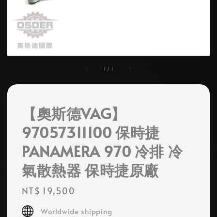
1
/
1
【奧斯德VAG】
97057311100 保時捷
PANAMERA 970 冷排 冷
氣散熱器 保時捷原廠
Regular
NT$ 19,500
price
Worldwide shipping