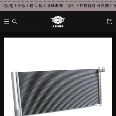
可點開上方放大鏡🔍 輸入號碼查詢~~
零件上都有料號 可點開上方放