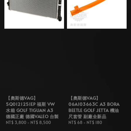
【奧斯德VAG】
【奧斯德VAG】
5Q0121251EP 福斯 VW
06A103663C A3 BORA
水箱 GOLF TIGUAN A3
BEETLE GOLF JETTA 機油
德國正廠 德國VALEO 台製
尺套管 副廠全新品
Regular
NT$ 3,800
-
NT$ 8,500
Regular
NT$ 68
-
NT$ 180
price
price