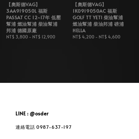
【奧斯德VAG】
【奧斯德VAG】
3AA919050L 福斯
1K0919050AC 福斯
PASSAT CC 12~17年 低壓
GOLF TT YETI 柴油幫浦
幫浦 燃油幫浦 柴油幫浦
燃油幫浦 柴油邦浦 磅浦
邦浦 德國原廠
HELLA
Regular
NT$ 3,800
-
NT$ 12,900
Regular
NT$ 4,200
-
NT$ 4,600
price
price
LINE : @osder
連絡電話 0987-637-197