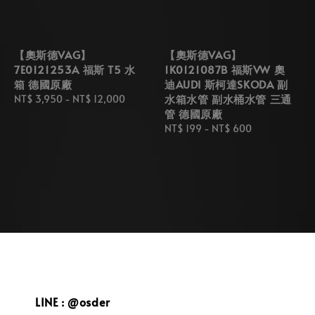
【奧斯德VAG】
【奧斯德VAG】
7E0121253A 福斯 T5 水
1K0121087B 福斯VW 奧
箱 德國原廠
迪AUDI 斯柯達SKODA 副
水箱水管 副水桶水管 三通
Regular
NT$ 3,950
-
NT$ 12,000
管 德國原廠
price
Regular
NT$ 199
-
NT$ 600
price
LINE : @osder