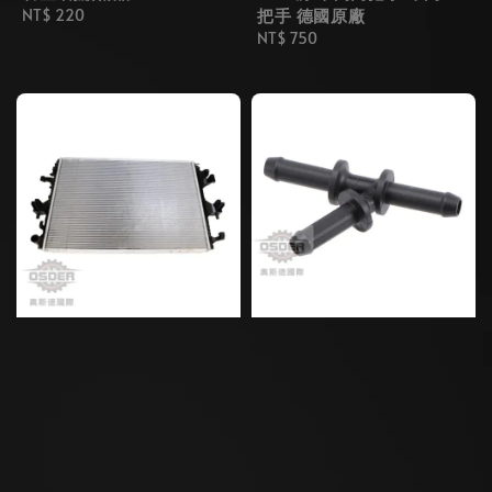
把手 德國原廠
Regular
NT$ 220
price
Regular
NT$ 750
price