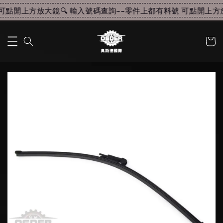
可點開上方放大鏡🔍 輸入號碼查詢~~
零件上都有料號 可點開上方放