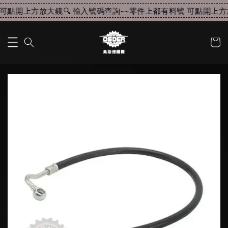
可點開上方放大鏡🔍 輸入號碼查詢~~
零件上都有料號 可點開上方放