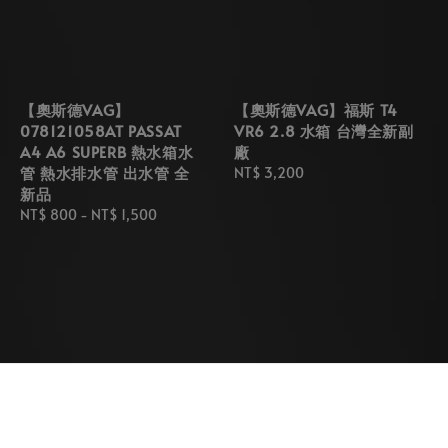
【奧斯德VAG】
【奧斯德VAG】福斯 T4
078121058AT PASSAT
VR6 2.8 水箱 台灣全新副
A4 A6 SUPERB 熱水箱水
廠
管 熱水排水管 出水管 全
Regular
NT$ 3,200
新品
price
Regular
NT$ 800
-
NT$ 1,500
price