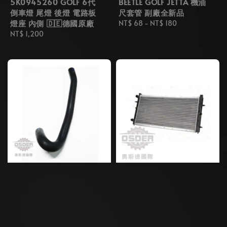
5K0945260 GOLF 6代
BEETLE GOLF JETTA 機油
倒車燈 尾燈 後燈 電路板
尺套管 副廠全新品
燈座 內側 🇩🇪德國原廠
Regular
NT$ 68
-
NT$ 180
Regular
NT$ 1,200
price
price