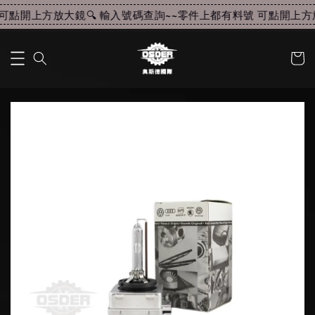
可點開上方放大鏡🔍 輸入號碼查詢~~
零件上都有料號 可點開上方放