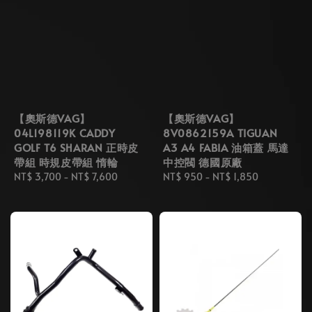
【奧斯德VAG】
【奧斯德VAG】
04L198119K CADDY
8V0862159A TIGUAN
GOLF T6 SHARAN 正時皮
A3 A4 FABIA 油箱蓋 馬達
帶組 時規皮帶組 惰輪
中控閥 德國原廠
Regular
NT$ 3,700
-
NT$ 7,600
Regular
NT$ 950
-
NT$ 1,850
price
price