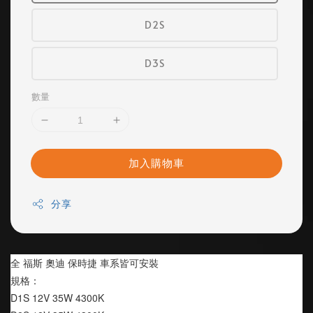
D2S
D3S
數量
加入購物車
分享
全 福斯 奧迪 保時捷 車系皆可安裝
規格：
D1S 12V 35W 4300K