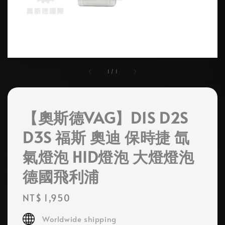
1
/
1
【奧斯德VAG】D1S D2S
D3S 福斯 奧迪 保時捷 氙
氣燈泡 HID燈泡 大燈燈泡
德國飛利浦
Regular
NT$ 1,950
price
Worldwide shipping