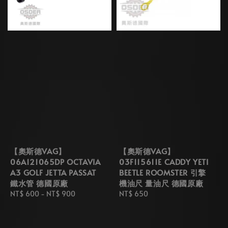
【奧斯德VAG】
【奧斯德VAG】
06A121065DP OCTAVIA
03F115611E CADDY YETI
A3 GOLF JETTA PASSAT
BEETLE ROOMSTER 引擎
鐵水管 德國原廠
機油尺 量油尺 德國原廠
Regular
NT$ 600
-
NT$ 900
Regular
NT$ 650
price
price