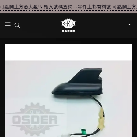
可點開上方放大鏡🔍 輸入號碼查詢~~
零件上都有料號 可點開上方放