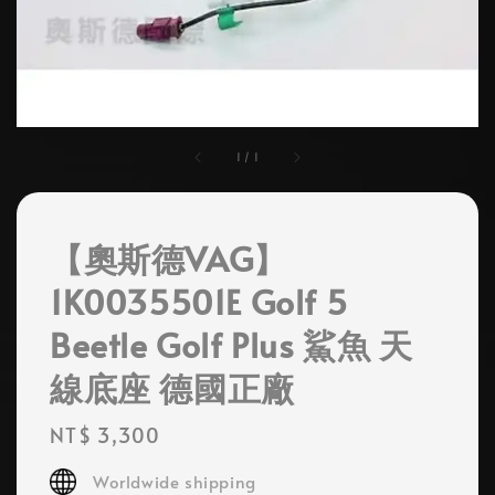
1
/
1
【奧斯德VAG】
1K0035501E Golf 5
Beetle Golf Plus 鯊魚 天
線底座 德國正廠
Regular
NT$ 3,300
price
Worldwide shipping