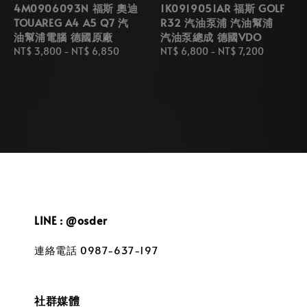
4M0906093N 福斯 奧迪
1K0919051AR 福斯 GOLF
TOUAREG A4 A5 Q7 汽
R32 汽油泵浦 汽油幫浦
油幫浦電腦 德國原廠
汽油泵總成 德國VDO
Regular
NT$ 3,800
-
NT$ 6,850
Regular
NT$ 6,800
-
NT$ 7,200
price
price
LINE : @osder
連絡電話 0987-637-197
社群媒體