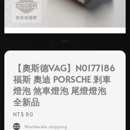
1
/
1
【奧斯德VAG】N0177186
福斯 奧迪 PORSCHE 剎車
燈泡 煞車燈泡 尾燈燈泡
全新品
Regular
NT$ 80
price
Worldwide shipping