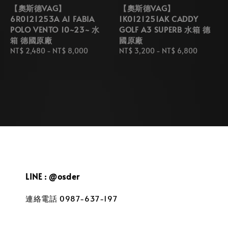
【奧斯德VAG】
【奧斯德VAG】
6R0121253A A1 FABIA
1K0121251AK CADDY
POLO VENTO 10~23~ 水
GOLF A3 SUPERB 水箱 德
箱 德國原廠
國原廠
Regular
NT$ 2,480
-
NT$ 8,000
Regular
NT$ 3,200
-
NT$ 6,800
price
price
LINE : @osder
連絡電話 0987-637-197