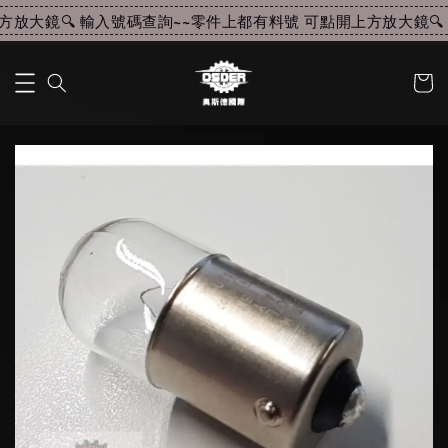
放大鏡🔍 輸入號碼查詢~~
零件上都有料號 可點開上方放大鏡🔍 