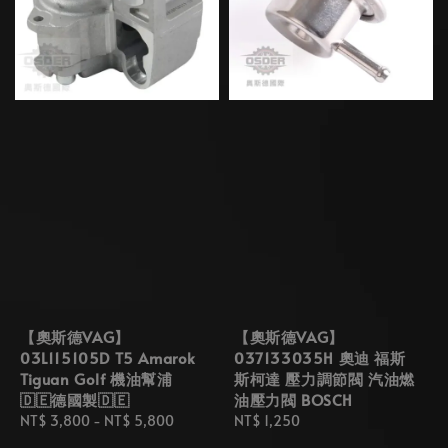
【奧斯德VAG】
【奧斯德VAG】
03L115105D T5 Amarok
037133035H 奧迪 福斯
Tiguan Golf 機油幫浦
斯柯達 壓力調節閥 汽油燃
🇩🇪德國製🇩🇪
油壓力閥 BOSCH
Regular
NT$ 3,800
-
NT$ 5,800
Regular
NT$ 1,250
price
price