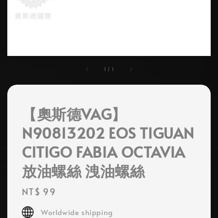
1
/
1
【奧斯德VAG】
N90813202 EOS TIGUAN
CITIGO FABIA OCTAVIA
放油螺絲 洩油螺絲
Regular
NT$ 99
price
Worldwide shipping