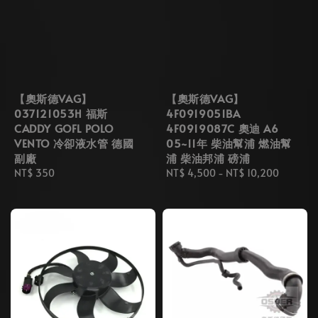
【奧斯德VAG】
【奧斯德VAG】
037121053H 福斯
4F0919051BA
CADDY GOFL POLO
4F0919087C 奧迪 A6
VENTO 冷卻液水管 德國
05~11年 柴油幫浦 燃油幫
副廠
浦 柴油邦浦 磅浦
Regular
NT$ 350
Regular
NT$ 4,500
-
NT$ 10,200
price
price