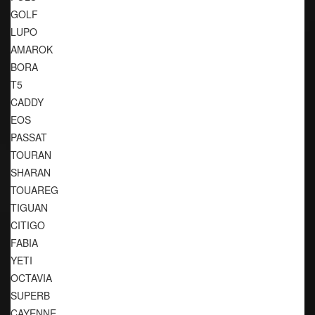
GOLF
LUPO
AMAROK
BORA
T5
CADDY
EOS
PASSAT
TOURAN
SHARAN
TOUAREG
TIGUAN
CITIGO
FABIA
YETI
OCTAVIA
SUPERB
CAYENNE