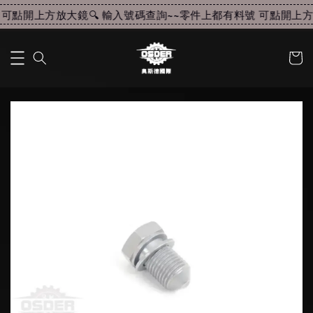
可點開上方放大鏡🔍 輸入號碼查詢~~
零件上都有料號 可點開上方放