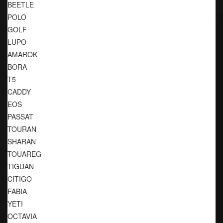
BEETLE
POLO
GOLF
LUPO
AMAROK
BORA
T5
CADDY
EOS
PASSAT
TOURAN
SHARAN
TOUAREG
TIGUAN
CITIGO
FABIA
YETI
OCTAVIA