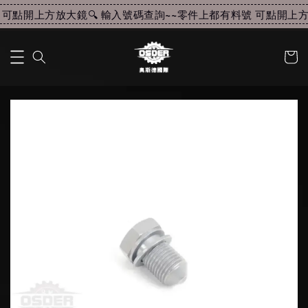
可點開上方放大鏡🔍 輸入號碼查詢~~
零件上都有料號 可點開上方放