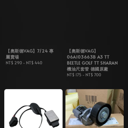
【奧斯德VAG】7/24 專
【奧斯德VAG】
屬賣場
06A103663B A3 TT
BEETLE GOLF TT SHARAN
Regular
NT$ 290
-
NT$ 440
機油尺套管 德國原廠
price
Regular
NT$ 175
-
NT$ 700
price