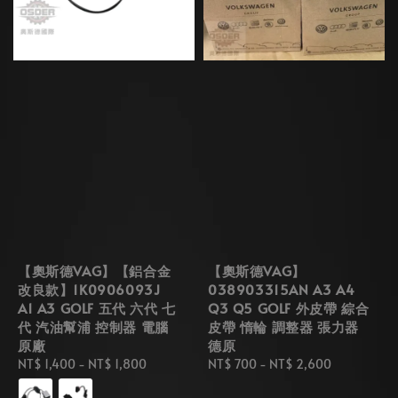
【奧斯德VAG】【鋁合金
【奧斯德VAG】
改良款】1K0906093J
038903315AN A3 A4
A1 A3 GOLF 五代 六代 七
Q3 Q5 GOLF 外皮帶 綜合
代 汽油幫浦 控制器 電腦
皮帶 惰輪 調整器 張力器
原廠
德原
Regular
NT$ 1,400
-
NT$ 1,800
Regular
NT$ 700
-
NT$ 2,600
price
price