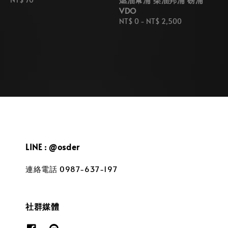
VDO
price
Regular
NT$ 0
-
NT$ 2,500
price
LINE : @osder
連絡電話 0987-637-197
社群媒體