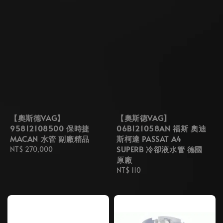
【奧斯德VAG】
【奧斯德VAG】
95812108500 保時捷
06B121058AN 福斯 奧迪
MACAN 水管 副廠精品
斯柯達 PASSAT A4
SUPERB 冷卻液水管 德國
Regular
NT$ 270,000
原廠
price
Regular
NT$ 110
price