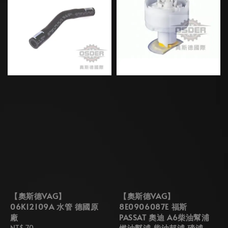
【奧斯德VAG】
【奧斯德VAG】
06K12109A 水管 德國原
8E0906087E 福斯
廠
PASSAT 奧迪 A6柴油幫浦
燃油幫浦 柴油邦浦 磅浦
Regular
NT$ 70