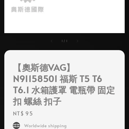
1
/
1
【奧斯德VAG】
N91158501 福斯 T5 T6
T6.1 水箱護罩 電瓶帶 固定
扣 螺絲 扣子
Regular
NT$ 95
price
Worldwide shipping