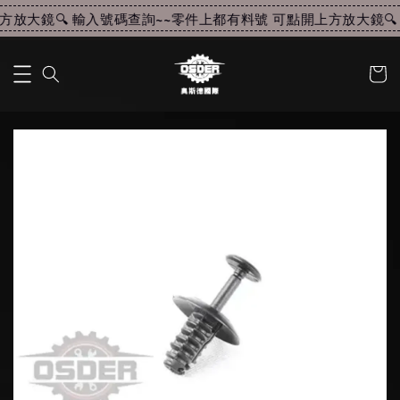
放大鏡🔍 輸入號碼查詢~~
零件上都有料號 可點開上方放大鏡🔍 