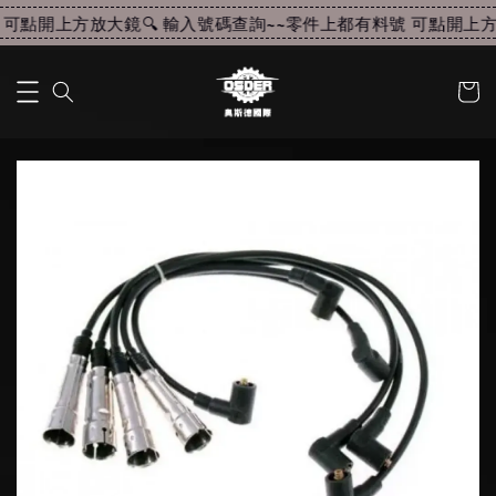
可點開上方放大鏡🔍 輸入號碼查詢~~
零件上都有料號 可點開上方放