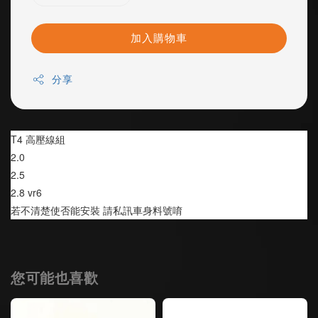
加入購物車
分享
T4 高壓線組
2.0        
2.5      
2.8 vr6  
若不清楚使否能安裝 請私訊車身料號唷
您可能也喜歡