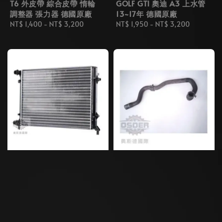
T6 外皮帶 綜合皮帶 惰輪
GOLF GTI 奧迪 A3 上水管
調整器 張力器 德國原廠
13~17年 德國原廠
Regular
NT$ 1,400
-
NT$ 3,200
Regular
NT$ 1,950
-
NT$ 3,200
price
price