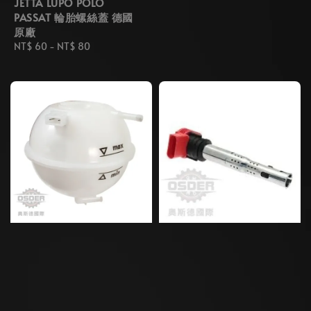
JETTA LUPO POLO
PASSAT 輪胎螺絲蓋 德國
原廠
Regular
NT$ 60
-
NT$ 80
price