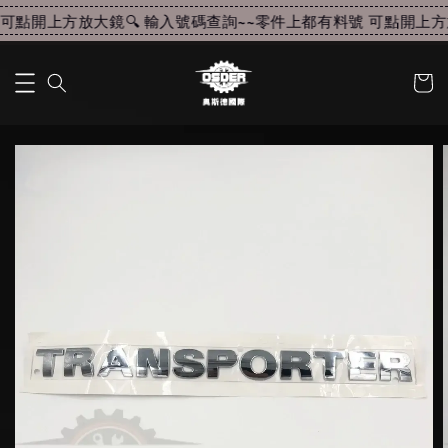
可點開上方放大鏡🔍 輸入號碼查詢~~
零件上都有料號 可點開上方放