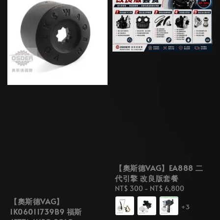
【奧斯德VAG】EA888 二
代引擎 改良版套餐
Regular
NT$ 300
-
NT$ 6,800
price
【奧斯德VAG】
+3
1K06011739B9 福斯