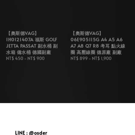
【奧斯德VAG】
【奧斯德VAG】
1H0121407A 福斯 GOLF
06E905115G A4 A5 A6
JETTA PASSAT 副水桶 副
A7 A8 Q7 R8 考耳 點火線
水箱 備水桶 德國副廠
圈 高壓線圈 德原廠 副廠
Regular
NT$ 450
-
NT$ 900
Regular
NT$ 899
-
NT$ 1,900
price
price
LINE : @osder