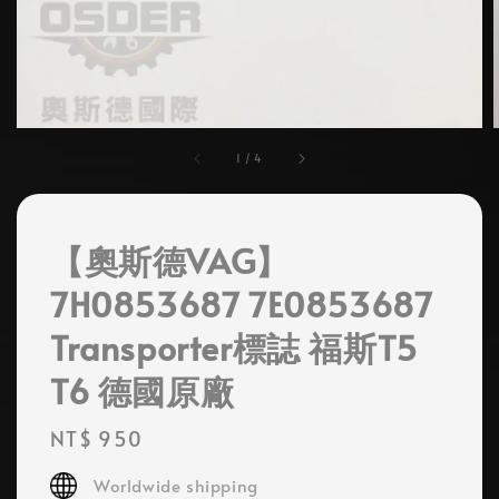
1
/
4
【奧斯德VAG】
7H0853687 7E0853687
Transporter標誌 福斯T5
T6 德國原廠
Regular
NT$ 950
price
Worldwide shipping