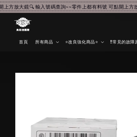
方放大鏡🔍 輸入號碼查詢~~
零件上都有料號 可點開上方放大鏡
首頁
所有商品
⭐改良強化商品⭐
‼️常見的故障原