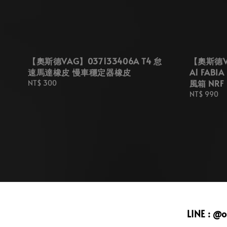
【奧斯德VAG】037133406A T4 怠
【奧斯德VA
速馬達橡皮 慢車穩定器橡皮
A1 FABI
風箱 NRF
Regular
NT$ 300
price
Regular
NT$ 990
price
LINE : @