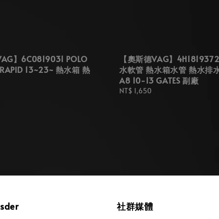
G】6C0819031 POLO
【奧斯德VAG】4H1819372
A RAPID 13~23~ 熱水箱 熱
水軟管 熱水箱水管 熱水排
A8 10-13 GATES 副廠
Regular
NT$ 1,650
price
osder
社群媒體