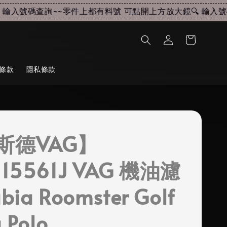
輸入號碼查詢~~
零件上都有料號 可點開上方放大鏡🔍 輸入號碼
條款
隱私條款
斯德VAG】
115561J VAG 機油濾
bia Roomster Golf
a Polo