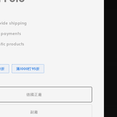
ide shipping
e payments
tic products
2折
滿1000打95折
德國正廠
副廠