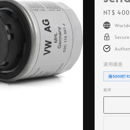
Regular
NT$ 400
price
Worldw
Secur
Authen
適用優惠
滿5000打9
廠牌