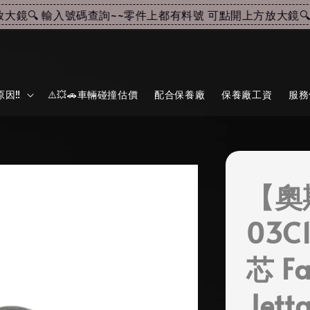
🔍 輸入號碼查詢~~
零件上都有料號 可點開上方放大鏡🔍 
因‼️
⚠️💥🚗車輛碰撞估價
配合保養廠
保養廠工資
服務
【奧
03C
芯 Fa
Jett