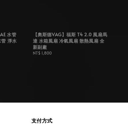
AE 水管
【奧斯德VAG】福斯 T4 2.0 風扇馬
水管 淨水
達 水箱風扇 冷氣風扇 散熱風扇 全
新副廠
Regular
NT$ 1,800
price
支付方式