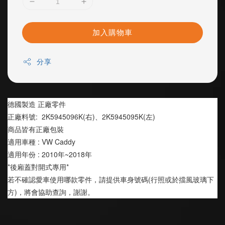
加入購物車
分享
德國製造 正廠零件
正廠料號:  2K5945096K(右)、2K5945095K(左)
商品皆有正廠包裝
適用車種 : VW Caddy 
適用年份 : 2010年~2018年
*後廂蓋對開式專用*
若不確認愛車使用哪款零件，請提供車身號碼(行照或於擋風玻璃下
方)，將會協助查詢，謝謝。