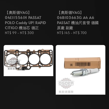
【奧斯德VAG】
【奧斯德VAG】
04E115561H PASSAT
06B103663G A4 A6
POLO Caddy UP! RAPID
PASSAT 機油尺套管 德國
CITIGO 機油芯 德正
原廠 副廠
Regular
NT$ 99
-
NT$ 300
Regular
NT$ 145
-
NT$ 700
price
price