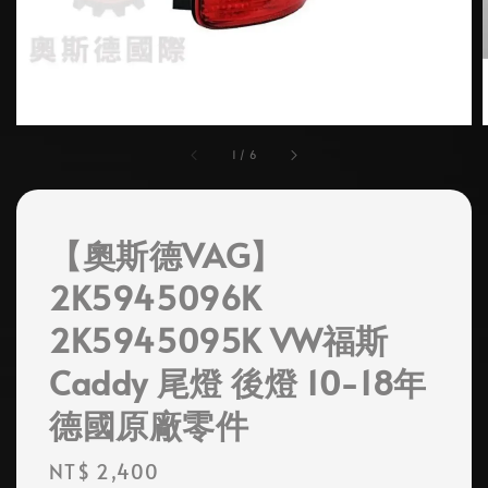
1
/
6
【奧斯德VAG】
2K5945096K
2K5945095K VW福斯
Caddy 尾燈 後燈 10-18年
德國原廠零件
Regular
NT$ 2,400