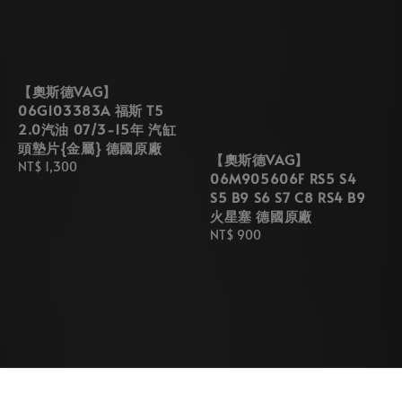
【奧斯德VAG】
06G103383A 福斯 T5
2.0汽油 07/3-15年 汽缸
頭墊片{金屬} 德國原廠
【奧斯德VAG】
Regular
NT$ 1,300
06M905606F RS5 S4
price
S5 B9 S6 S7 C8 RS4 B9
火星塞 德國原廠
Regular
NT$ 900
price