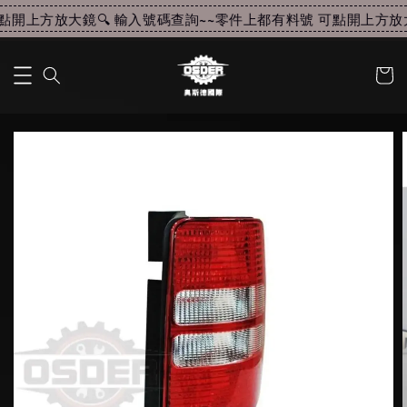
開上方放大鏡🔍 輸入號碼查詢~~
零件上都有料號 可點開上方放大