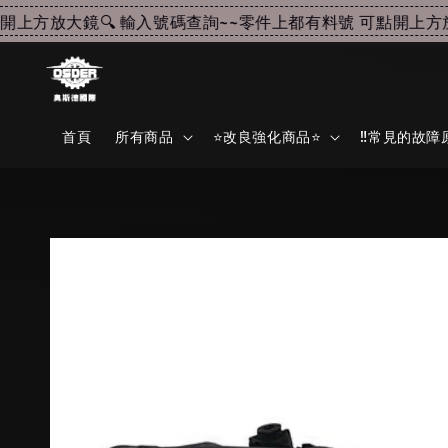
方放大鏡🔍 輸入號碼查詢~~
零件上都有料號 可點開上方放大鏡
首頁
所有商品
⭐改良強化商品⭐
‼️常見的故障原