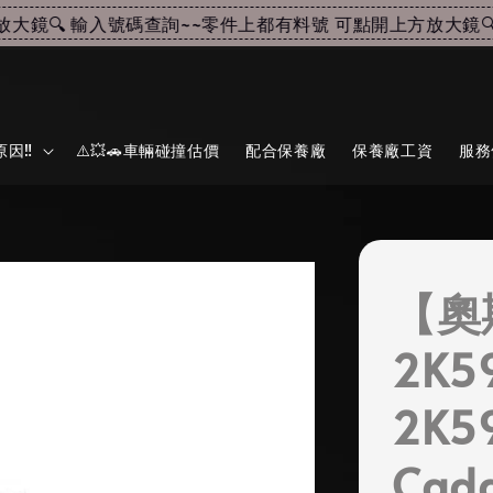
🔍 輸入號碼查詢~~
零件上都有料號 可點開上方放大鏡🔍 輸
因‼️
⚠️💥🚗車輛碰撞估價
配合保養廠
保養廠工資
服務
【奧
2K5
2K5
Cad