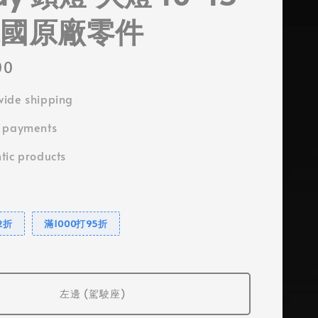
德國原廠零件
00
ide shipping
e payments
tic products
2折
滿1000打95折
左邊 (駕駛座)