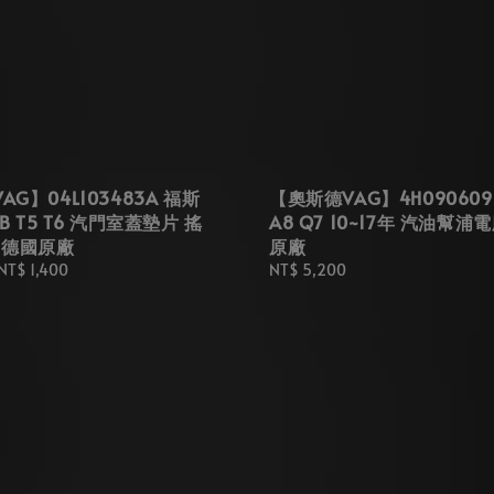
G】04L103483A 福斯
【奧斯德VAG】4H090609
B T5 T6 汽門室蓋墊片 搖
A8 Q7 10~17年 汽油幫浦
 德國原廠
原廠
NT$ 1,400
Regular
NT$ 5,200
price