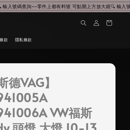
入號碼查詢~~
零件上都有料號 可點開上方放大鏡🔍 輸入號碼
條款
隱私條款
斯德VAG】
941005A
941006A VW福斯
dy 頭燈 大燈 10-13