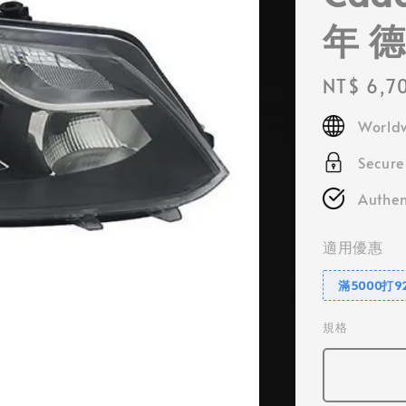
年 
Regular
NT$ 6,7
price
Worldw
Secur
Authen
適用優惠
滿5000打9
規格