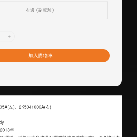
右邊 (副駕駛)
加入購物車
05A(左)、2K5941006A(右)
y 
2013年