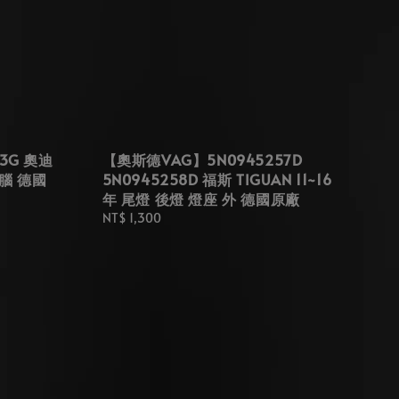
3G 奧迪
【奧斯德VAG】5N0945257D
電腦 德國
5N0945258D 福斯 TIGUAN 11~16
年 尾燈 後燈 燈座 外 德國原廠
Regular
NT$ 1,300
price