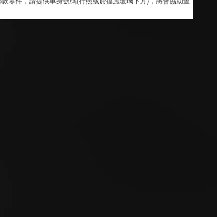
款零件，請提供車身號碼(行照或於擋風玻璃下方)，將會協助查