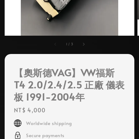
1
/
3
【奧斯德VAG】VW福斯
T4 2.0/2.4/2.5 正廠 儀表
板 1991-2004年
Regular
NT$ 4,000
price
Worldwide shipping
Secure payments