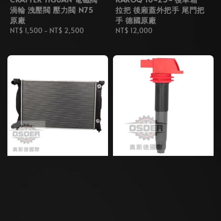
渦輪 洩壓閥 壓力閥 N75
拉把 後廂蓋外把手 尾門把
原廠
手 德國原廠
Regular
NT$ 1,500
-
NT$ 2,500
Regular
NT$ 12,000
price
price