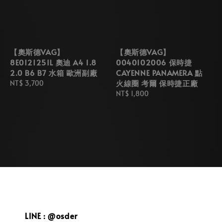
【奧斯德VAG】
【奧斯德VAG】
8E0121251L 奧迪 A4 1.8
0040102006 保時捷
2.0 B6 B7 水箱 歐洲副廠
CAYENNE PANAMERA 點
火線圈 考爾 保時捷正廠
Regular
NT$ 3,700
price
Regular
NT$ 1,800
price
LINE : @osder