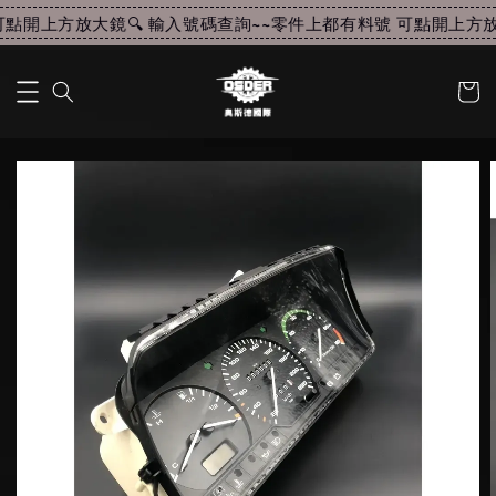
點開上方放大鏡🔍 輸入號碼查詢~~
零件上都有料號 可點開上方放大