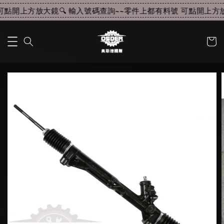
點開上方放大鏡🔍 輸入號碼查詢~~
零件上都有料號 可點開上方放大