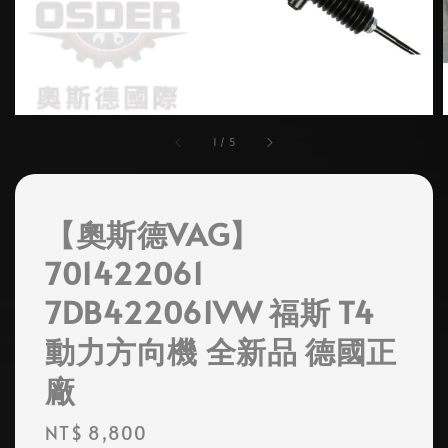
1
/
5
【奧斯德VAG】
701422061
7DB422061VW 福斯 T4
動力方向機 全新品 德國正
廠
Regular
NT$ 8,800