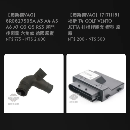
【奧斯德VAG】
【奧斯德VAG】171711181
8R0827505A A3 A4 A5
福斯 T4 GOLF VENTO
A6 A7 Q3 Q5 RS3 尾門
JETTA 排檔桿膠套 帽型 原
後廂蓋 六角鎖 德國原廠
廠
Regular
NT$ 775
-
NT$ 2,600
Regular
NT$ 200
-
NT$ 500
price
price