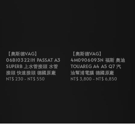
【奧斯德VAG】
【奧斯德VAG】
06B103221H PASSAT A3
4M0906093N 福斯 奧迪
SUPERB 上水管接頭 水管
TOUAREG A4 A5 Q7 汽
接頭 快速接頭 德國原廠
油幫浦電腦 德國原廠
Regular
NT$ 230
-
NT$ 550
Regular
NT$ 3,800
-
NT$ 6,850
price
price