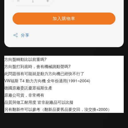
加入購物車
分享
方向盤轉動比以前重嗎?
方向盤打到底時，會有機械跳動聲嗎?
此問題很有可能就是動力方向機已經快不行了
VW福斯 T4 動力方向機 全年份適用(1991~2004)
德國原廠委託慶眾福斯生產
原廠公司貨，非常稀有
品質與做工耐用度 皆非副廠品可以比擬
另有翻新件可以參考（翻新品要舊品要交回，沒交換+2000）