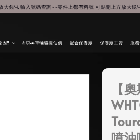
鏡🔍 輸入號碼查詢~~
零件上都有料號 可點開上方放大鏡🔍 
因‼️
⚠️💥🚗車輛碰撞估價
配合保養廠
保養廠工資
服務
【奧
WHT
Tour
噴油