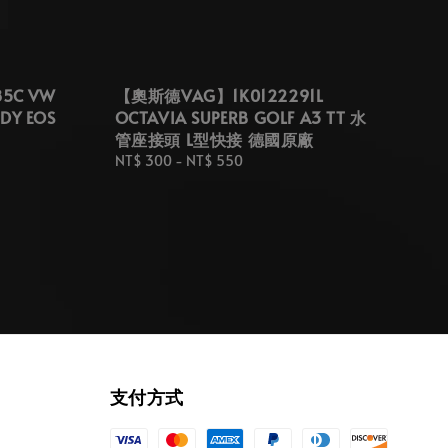
5C VW
【奧斯德VAG】1K0122291L
DY EOS
OCTAVIA SUPERB GOLF A3 TT 水
管座接頭 L型快接 德國原廠
Regular
NT$ 300
-
NT$ 550
price
支付方式