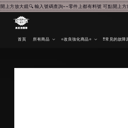
上方放大鏡🔍 輸入號碼查詢~~
零件上都有料號 可點開上方放大
首頁
所有商品
⭐改良強化商品⭐
‼️常見的故障原