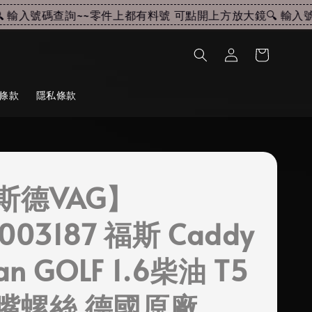
輸入號碼查詢~~
零件上都有料號 可點開上方放大鏡🔍 輸入號碼
條款
隱私條款
斯德VAG】
003187 福斯 Caddy
an GOLF 1.6柴油 T5
嘴螺絲 德國原廠