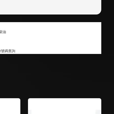
6 柴油
身號碼查詢