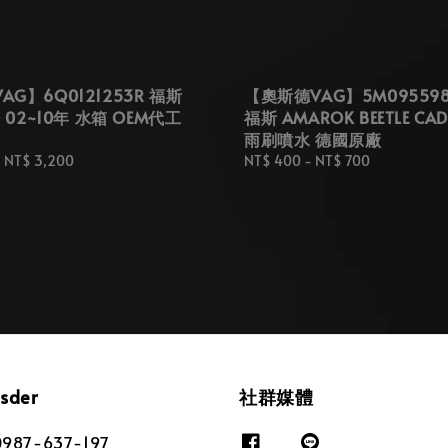
G】6Q0121253R 福斯
【奧斯德VAG】5M095598
O 02~10年 水箱 OEM代工
福斯 AMAROK BEETLE CAD
雨刷噴水 德國原廠
-
NT$ 3,200
Regular
NT$ 400
-
NT$ 700
price
osder
社群媒體
87-637-197