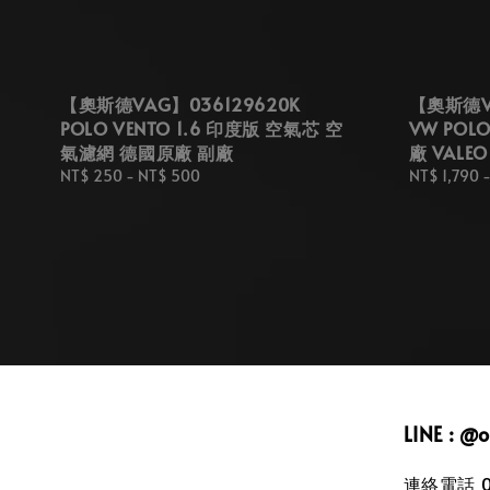
【奧斯德VAG】036129620K
【奧斯德VA
POLO VENTO 1.6 印度版 空氣芯 空
VW POL
氣濾網 德國原廠 副廠
廠 VALEO
Regular
NT$ 250
-
NT$ 500
Regular
NT$ 1,790
price
price
LINE : @
連絡電話 09