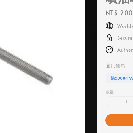
Regular
NT$ 200
price
Worldw
Secur
Authen
適用優惠
滿5000打9
數量