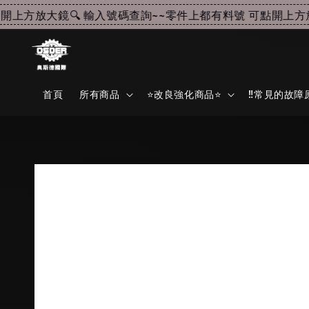
上方放大鏡🔍 輸入號碼查詢~~
零件上都有料號 可點開上方放大
首頁
所有商品
⭐改良強化商品⭐
‼️常見的故障原