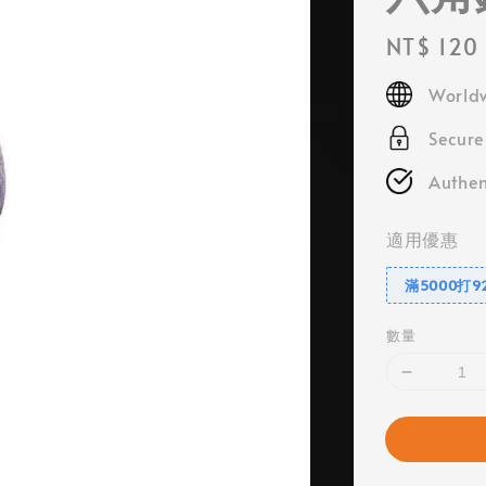
Regular
NT$ 120
price
Worldw
Secur
Authen
適用優惠
滿5000打9
數量