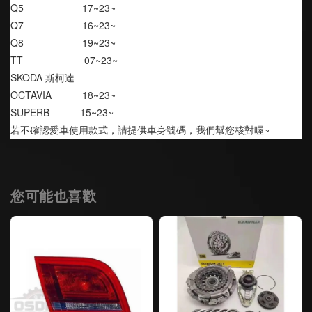
Q5                     17~23~
Q7                     16~23~
Q8                     19~23~
TT                      07~23~
SKODA 斯柯達
OCTAVIA           18~23~
SUPERB           15~23~
若不確認愛車使用款式，請提供車身號碼，我們幫您核對喔~
您可能也喜歡