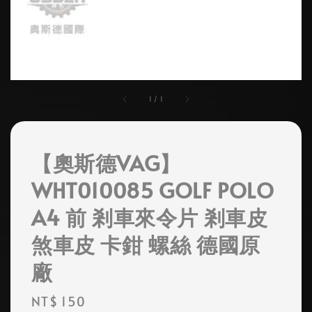
1
/
1
【奧斯德VAG】
WHT010085 GOLF POLO
A4 前 剎車來令片 剎車皮
煞車皮 卡鉗 螺絲 德國原
廠
Regular
NT$ 150