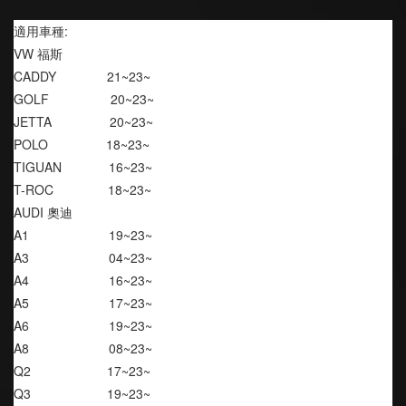
適用車種:
VW 福斯
CADDY              21~23~
GOLF                 20~23~
JETTA                20~23~
POLO                18~23~
TIGUAN             16~23~
T-ROC               18~23~
AUDI 奧迪
A1                      19~23~
A3                      04~23~
A4                      16~23~
A5                      17~23~
A6                      19~23~
A8                      08~23~
Q2                     17~23~
Q3                     19~23~