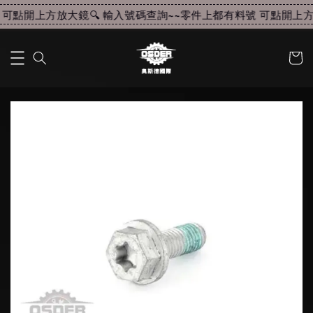
可點開上方放大鏡🔍 輸入號碼查詢~~
零件上都有料號 可點開上方放