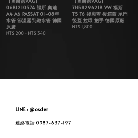
【奧斯德VAG】
【奧斯德VAG】
06B121057A 福斯 奧迪
7H5829621B VW 福斯
A4 A6 PASSAT 01~08年
T5 T6 後廂蓋 後箱蓋 尾門
水管 節溫器到鐵水管 德國
後蓋 拉環 把手 德國原廠
原廠
Regular
NT$ 1,800
Regular
NT$ 200
-
NT$ 340
price
price
LINE : @osder
連絡電話 0987-637-197