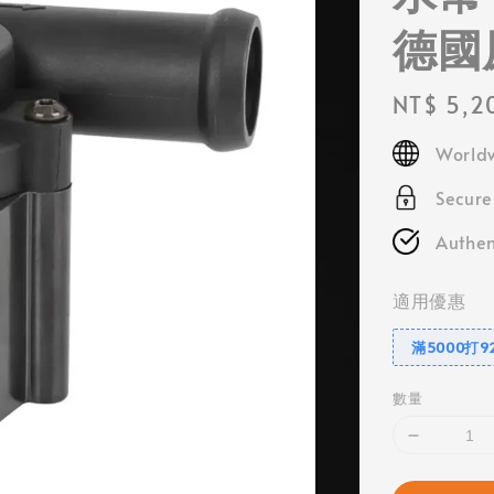
德國
Regular
NT$ 5,2
price
Worldw
Secur
Authen
適用優惠
滿5000打9
數量