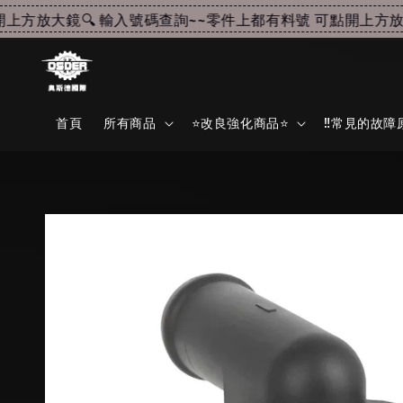
方放大鏡🔍 輸入號碼查詢~~
零件上都有料號 可點開上方放大鏡
首頁
所有商品
⭐改良強化商品⭐
‼️常見的故障原