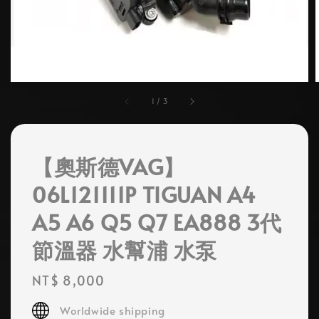
1
/
3
【奧斯德VAG】
06L121111P TIGUAN A4
A5 A6 Q5 Q7 EA888 3代
節溫器 水幫浦 水泵
Regular
NT$ 8,000
price
Worldwide shipping