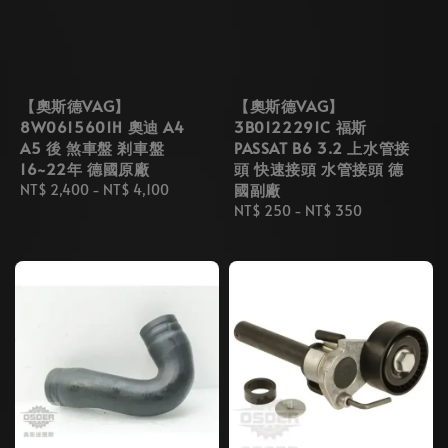
【奧斯德VAG】
【奧斯德VAG】
8W0615601H 奧迪 A4
3B0122291C 福斯
A5 後 煞車盤 剎車盤
PASSAT B6 3.2 上水管接
16~22年 德國原廠
頭 快速接頭 水管接頭 德
國副廠
Regular
NT$ 2,400
-
NT$ 4,100
price
Regular
NT$ 250
-
NT$ 350
price