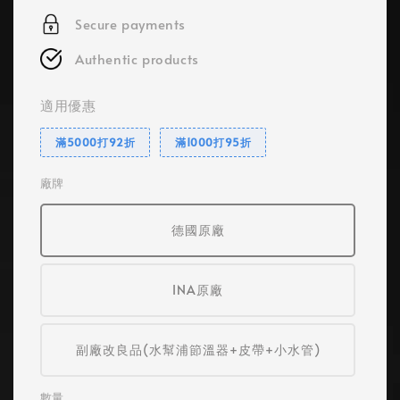
Secure payments
Authentic products
適用優惠
滿5000打92折
滿1000打95折
廠牌
德國原廠
INA原廠
副廠改良品(水幫浦節溫器+皮帶+小水管)
數量