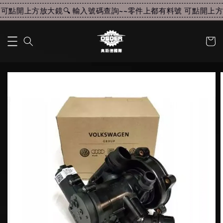
可點開上方放大鏡🔍 輸入號碼查詢~~
零件上都有料號 可點開上方放