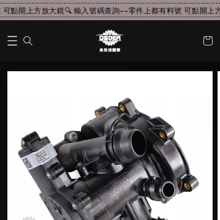
可點開上方放大鏡🔍 輸入號碼查詢~~
零件上都有料號 可點開上方放