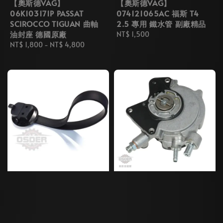
【奧斯德VAG】
【奧斯德VAG】
06K103171P PASSAT
074121065AC 福斯 T4
SCIROCCO TIGUAN 曲軸
2.5 專用 鐵水管 副廠精品
油封座 德國原廠
Regular
NT$ 1,500
Regular
NT$ 1,800
-
NT$ 4,800
price
price