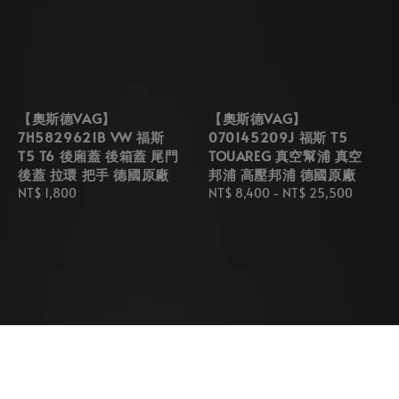
【奧斯德VAG】
【奧斯德VAG】
7H5829621B VW 福斯
070145209J 福斯 T5
T5 T6 後廂蓋 後箱蓋 尾門
TOUAREG 真空幫浦 真空
後蓋 拉環 把手 德國原廠
邦浦 高壓邦浦 德國原廠
Regular
NT$ 1,800
Regular
NT$ 8,400
-
NT$ 25,500
price
price