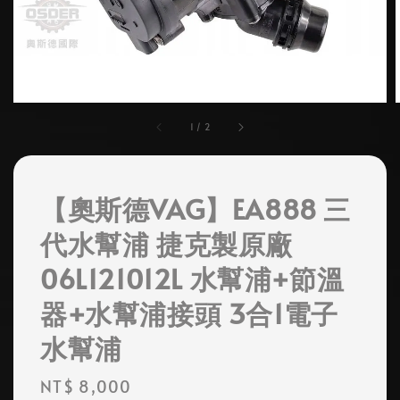
1
/
2
【奧斯德VAG】EA888 三
代水幫浦 捷克製原廠
06L121012L 水幫浦+節溫
器+水幫浦接頭 3合1電子
水幫浦
Regular
NT$ 8,000